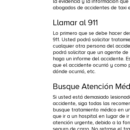
la evidencia y la información que
abogados de accidentes de taxi 
Llamar al 911
Lo primero que se debe hacer des
911. Usted podrá solicitar tratam
cualquier otra persona del accid
podrá solicitar que un agente de 
haga un informe del accidente. E
que el accidente ocurrió y como 
dónde ocurrió, etc.
Busque Atención Méd
Si usted está demasiado lesionad
accidente, siga todas las recom
busque tratamiento médico en un
que ir a un hospital en lugar de i
atención urgente, debido a la fo
seguro de carro. No retrase el t