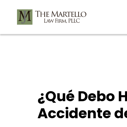
Skip
to
content
¿Qué Debo H
Accidente d