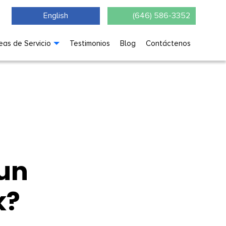
English
(646) 586-3352
eas de Servicio
Testimonios
Blog
Contáctenos
un
k?