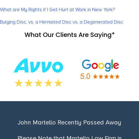
What are My Rights if I Get Hurt at Work in New York?
Bulging Disc, vs. a Herniated Disc vs. a Degenerated Disc
What Our Clients Are Saying*
John Martello Recently Passed Away
Please Note that Martello Law Firm is