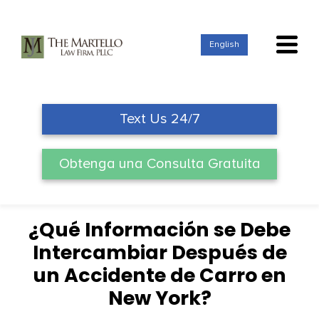
Skip
to
content
English
Text Us 24/7
Obtenga una Consulta Gratuita
¿Qué Información se Debe
Intercambiar Después de
un Accidente de Carro en
New York?